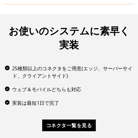
香港の保険会社では、人気アイドルとのコラボ企画
時にQueue-itを使ってウェブサイトをトラフィック
ピークから保護。イベントを成功に終わらせること
お使いのシステムに素早く
ができました。
実装
25種類以上のコネクタをご用意(エッジ、サーバーサイ
ド、クライアントサイド)
ウェブ＆モバイルどちらも対応
実装は最短1日で完了
コネクタ一覧を見る