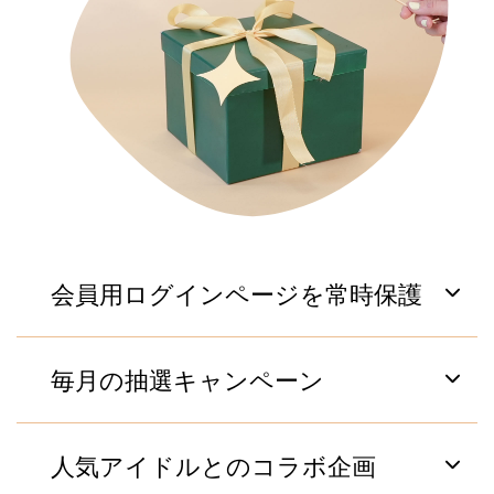
会員用ログインページを常時保護
デンマークの保険会社はQueue-itの24時間ピーク保
毎月の抽選キャンペーン
護機能を会員用のログインページで利用しており、
予期できないアクセス急増にも対応できるよう備え
ています。
イギリスの投資銀行では、モバイルアプリ上で毎月
人気アイドルとのコラボ企画
実施している抽選キャンペーン時にQueue-itを活用
し、パフォーマンスを担保しています。