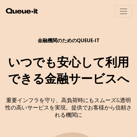
製品
金融機関のためのQUEUE-IT
導入エリア
いつでも安心して利用
製品概要
招待制待合室
料金
できる金融サービスへ
Queue-itの仕組み
Eコマース
ユーザー体験
チケット販売
リソース
ボット・不正対策
公共部門
モニタリングとレポート
教育機関
重要インフラを守り、高負荷時にもスムーズ&透明
実装方法(英語)
金融機関
性の高いサービスを実現。提供でお客様から信頼さ
技術者向けページ(英語)
ビジター・エンゲージメント
れる機関に
ホワイトペーパー
ウェビナー(英語)
待合室ギャラリー
Queue-itの特徴