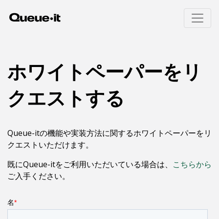
製品
ホワイトペーパーをリ
導入エリア
クエストする
製品概要
招待制待合室
料金
Queue-itの仕組み
Eコマース
Queue-itの機能や実装方法に関するホワイトペーパーをリ
ユーザー体験
チケット販売
リソース
クエストいただけます。
ボット・不正対策
公共部門
モニタリングとレポート
教育機関
既にQueue-itをご利用いただいている場合は、
こちらから
実装方法(英語)
金融機関
ご入手ください。
技術者向けページ(英語)
ビジター・エンゲージメント
ホワイトペーパー
ウェビナー(英語)
待合室ギャラリー
Queue-itの特徴