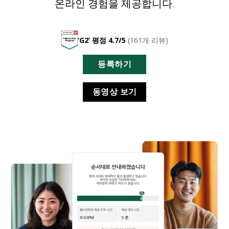
온라인 경험을 제공합니다.
블로그 (영어)
‘G2’ 평점 4.7/5
(161개 리뷰)
Ebook & 가이드 (영어)
비디오 (영어)
등록하기
동영상 보기