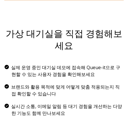
고객이 안심할 수 있도록 대기 순번, 예상 대기 시
'실시간 추첨' 방식의 무작위 배정 및 고유 방문자
원하는 속도로 방문자를 처리하여 스케일링 및 다
간 등 투명한 정보 제공
식별자를 사용하여 봇이 가진 속도 및 규모의 이점
운타임으로 인한 기하급수적 비용 증가 방지
제거
트래픽 흐름을 조정하고, 고객과 소통하고, 판매
사용자 경험에 대해 알아보기
가상 대기실을 직접 경험해보
최대 100개의 사용자 지정 트래픽 액세스 규칙으
진행 상황을 분석할 수 있는 Queue-it 플랫폼으로
로 필요에 맞게 봇을 처리하도록 맞춤 설정
이벤트 관리
세요
연간 단 몇 차례만 발생하는 트래픽 폭증에 대비하
봇 및 악용 완화에 대해 알아보기
여 시스템 아키텍처를 재설계할 필요 없이 피크 트
래픽 처리
실제 운영 중인 대기실 데모에 접속해 Queue-it으로 구
현할 수 있는 사용자 경험을 확인해보세요
트래픽 제어 및 인사이트에 대해 알아보기
브랜드와 활용 목적에 맞게 어떻게 맞춤 적용되는지 직
접 확인할 수 있습니다
실시간 소통, 이메일 알림 등 대기 경험을 개선하는 다양
한 기능도 함께 만나보세요