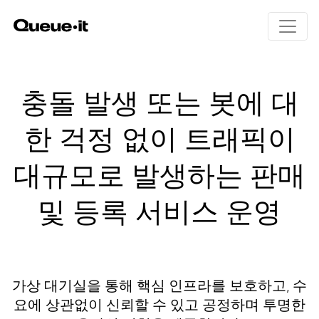
제품
충돌 발생 또는 봇에 대
솔루션
한 걱정 없이 트래픽이
제품 개요
Queue-it의 원리
요금
대규모로 발생하는 판매
사용자 경험
E커머스
봇 및 악용 방지
티케팅
리소스
및 등록 서비스 운영
트래픽 제어와 인사이트
공공 부문
교육
금융 서비스
개발자 페이지 (영어)
개요
통신
백서 (영어)
고객의 리뷰 (영어)
가상 대기실을 통해 핵심 인프라를 보호하고, 수
대기실 갤러리 (영어)
요에 상관없이 신뢰할 수 있고 공정하며 투명한
제품 업데이트 (영어)