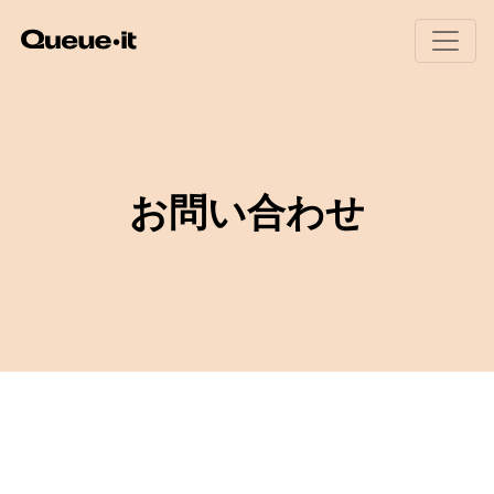
製品
導入エリア
お問い合わせ
製品概要
招待制待合室
料金
Queue-itの仕組み
Eコマース
ユーザー体験
チケット販売
リソース
ボット・不正対策
公共部門
モニタリングとレポート
教育機関
実装方法(英語)
金融機関
技術者向けページ(英語)
ビジター・エンゲージメント
ホワイトペーパー
ウェビナー(英語)
待合室ギャラリー
Queue-itの特徴