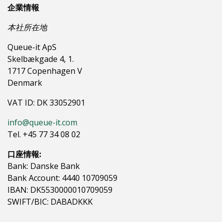
企業情報
本社所在地
Queue-it ApS
Skelbækgade 4, 1.
1717 Copenhagen V
Denmark
VAT ID: DK 33052901
info@queue-it.com
Tel. +45 77 34 08 02
口座情報:
Bank: Danske Bank
Bank Account: 4440 10709059
IBAN: DK5530000010709059
SWIFT/BIC: DABADKKK