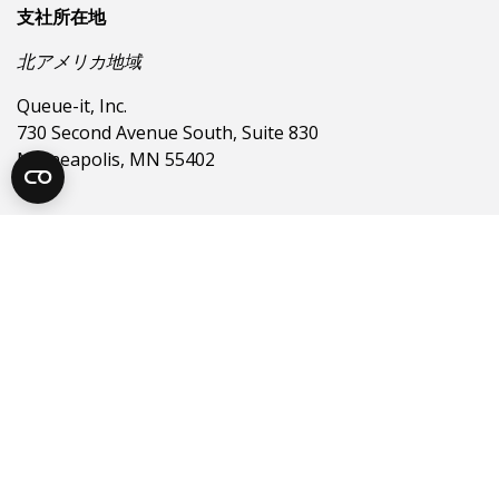
支社所在地
北アメリカ地域
Queue-it, Inc.
730 Second Avenue South, Suite 830
Minneapolis, MN 55402
USA
オーストラリア
Queue-it Pty Ltd
Level 4, Suite 107
320 Pitt Street
Sydney NSW 2000
Australia
韓国
Queue-it Ltd.
Fast Five Gangnam Branch 5