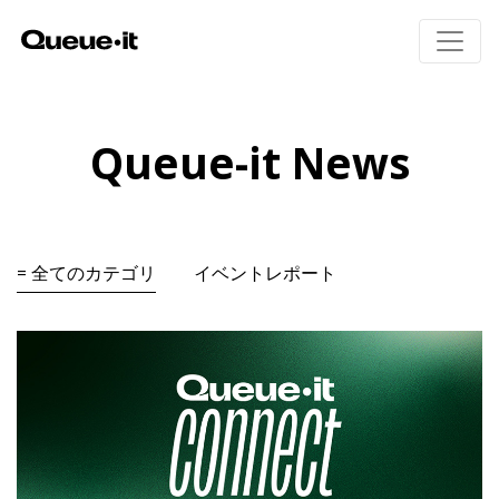
製品
Queue-it News
導入エリア
製品概要
招待制待合室
料金
= 全てのカテゴリ
イベントレポート
Queue-itの仕組み
Eコマース
ユーザー体験
チケット販売
リソース
ボット・不正対策
公共部門
モニタリングとレポート
教育機関
実装方法(英語)
金融機関
技術者向けページ(英語)
ビジター・エンゲージメント
ホワイトペーパー
ウェビナー(英語)
待合室ギャラリー
Queue-itの特徴