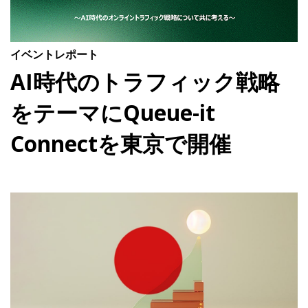
製品アップデート(英語)
事例紹介
お客様の声(英語)
ROI計算ツール
イベントレポート
ブログ
AI時代のトラフィック戦略
Ebooks & ガイド(英語)
ビデオ(英語)
をテーマにQueue-it
Connectを東京で開催