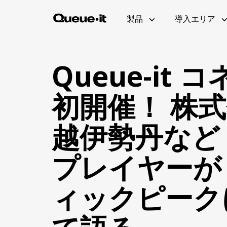
製品
導入エリア
Queue-it 
初開催！ 株
製品概要
Eコマース
技術者向けページ(英語)
招待制待合室
ホワイトペーパー
越伊勢丹など
ユーザー体験
教育機関
待合室ギャラリー
ボット・不正対策
製品アップデート(英
プレイヤーが
実装方法(英語)
ビジター・エンゲージメント
ィックピーク