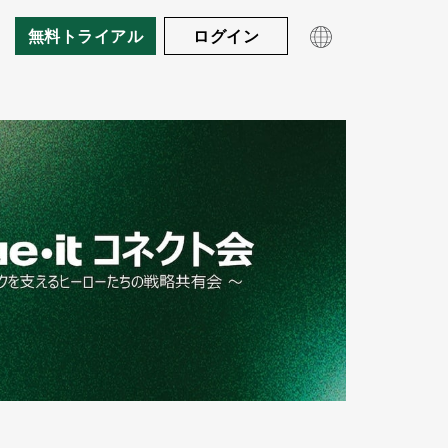
無料トライアル
ログイン
製品
導入エリア
門
oks & ガイド(英語)
事例紹介
お客様の声(英語)
ビデオ(英語)
製品概要
料金
招待制待合室
Eコマース
Queue-itの仕組み
リソース
チケット販売
ユーザー体験
公共部門
ボット・不正対策
教育機関
モニタリングとレポート
技術者向けページ(英語)
金融機関
実装方法(英語)
ホワイトペーパー
ビジター・エンゲージメント
ウェビナー(英語)