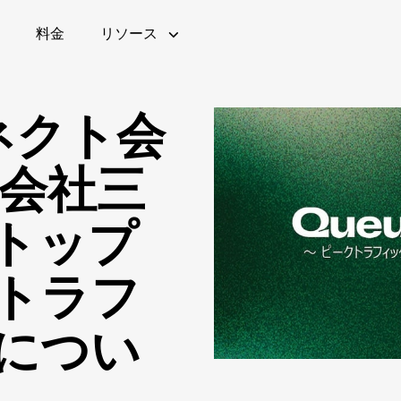
料金
リソース
コネクト会
式会社三
チケット販売
Queue-itの仕組み
ウェビナー(英語)
ブログ
Queue-itの特徴
公共部
Ebo
トップ
語)
金融機関
モニタリングとレポート
ROI計算ツール
トラフ
につい