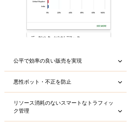
公平で効率の良い販売を実現
不満やトラブルをのないスムーズな販売・登録
悪性ボット・不正を防止
体験に
先着順、ランダム化、優先順位付けなどの仕組
待合室をセキュリティゲートとして活用し、ボ
リソース消耗のないスマートなトラフィッ
みで、公平なアクセスを提供
ットをサイト到達前に減速させ、検知し、遮断
ク管理
待ち人数や予想待ち時間などの情報開示で、並
ライブ抽選やユニークIDによって、ボットの
んでいるユーザーに安心感を提供
「スピード」と「数」の優位性を無効化
ビジター数を任意の速度で処理し、増強やサイ