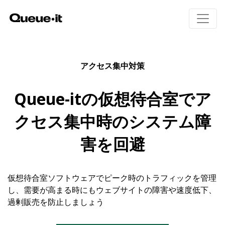
製品
アクセス集中対策
導入エリア
Queue-itの仮想待合室でア
製品概要
招待制待合室
料金
クセス集中時のシステム障
Queue-itの仕組み
Eコマース
ユーザー体験
害を回避
チケット販売
リソース
ボット・不正対策
公共部門
モニタリングとレポート
教育機関
実装方法(英語)
金融機関
仮想待合室ソフトウェアでピーク時のトラフィックを管理
技術者向けページ(英語)
ビジター・エンゲージメント
し、需要が高まる時にもウェブサイトの障害や速度低下、
ホワイトペーパー
過剰販売を防止しましょう
ウェビナー(英語)
待合室ギャラリー
Queue-itの特徴