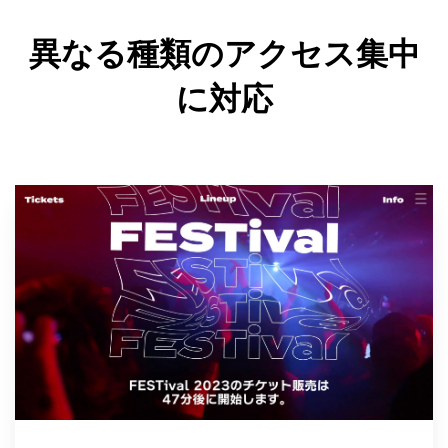
トダウンによる高額コストを回避
最大100件のカスタムルールで、自社ニーズに合
異なる種類のアクセス集中
ユーザー体験について
ったボット対策を構築可能
管理画面からトラフィックの流れを調整し、顧
客とのコミュニケーションや販売分析も可能
に対応
ボット・不正防止機能について
年に数回のアクセス集中のためにシステムを再
設計する必要なし
インサイト機能について