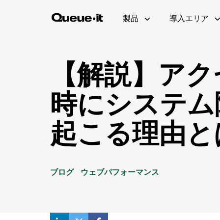
製品
導入エリア
【解説】アク
時にシステム
製品概要
Eコマース
技術者向けページ(英語)
招待制待合室
ホワイトペーパー
起こる理由と
ユーザー体験
教育機関
待合室ギャラリー
ボット・不正対策
製品アップデート(英
実装方法(英語)
ビジター・エンゲージメント
ブログ
ウェブパフォーマンス