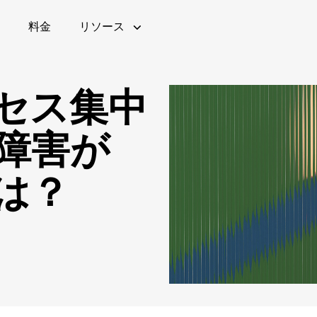
料金
リソース
セス集中
障害が
チケット販売
Queue-itの仕組み
ウェビナー(英語)
ブログ
Queue-itの特徴
公共部
Ebo
は？
語)
金融機関
モニタリングとレポート
ROI計算ツール