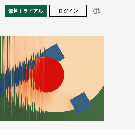
無料トライアル
ログイン
製品
導入エリア
門
oks & ガイド(英語)
事例紹介
お客様の声(英語)
ビデオ(英語)
製品概要
料金
招待制待合室
Eコマース
Queue-itの仕組み
リソース
チケット販売
ユーザー体験
公共部門
ボット・不正対策
教育機関
モニタリングとレポート
技術者向けページ(英語)
金融機関
実装方法(英語)
ホワイトペーパー
ビジター・エンゲージメント
ウェビナー(英語)