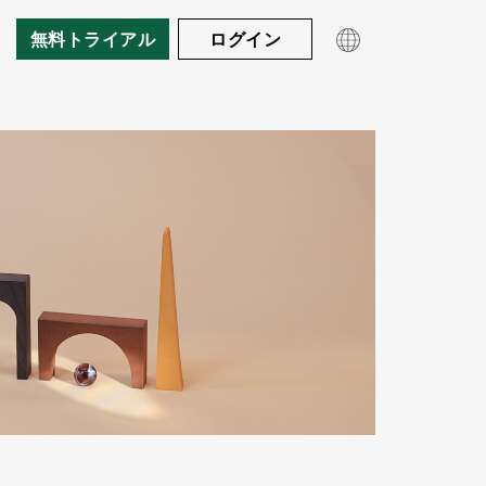
無料トライアル
ログイン
製品
導入エリア
門
oks & ガイド(英語)
事例紹介
お客様の声(英語)
ビデオ(英語)
製品概要
料金
招待制待合室
Eコマース
Queue-itの仕組み
リソース
チケット販売
ユーザー体験
公共部門
ボット・不正対策
教育機関
モニタリングとレポート
技術者向けページ(英語)
金融機関
実装方法(英語)
ホワイトペーパー
ビジター・エンゲージメント
ウェビナー(英語)