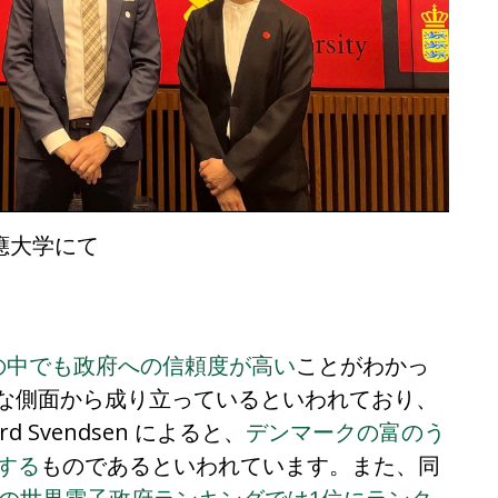
應大学にて
の中でも政府への信頼度が高い
ことがわかっ
な側面から成り立っているといわれており、
d Svendsen によると、
デンマークの富のう
する
ものであるといわれています。また、同