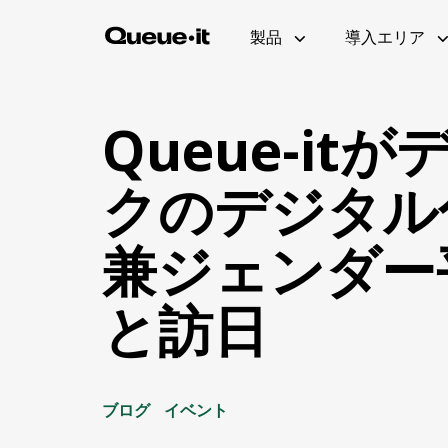
製品
導入エリア
Queue-it
クのデジタル
製品概要
Eコマース
技術者向けページ(英語)
招待制待合室
ホワイトペーパー
兼ジェンダー
ユーザー体験
教育機関
待合室ギャラリー
ボット・不正対策
製品アップデート(英
と訪日
実装方法(英語)
ビジター・エンゲージメント
ブログ
イベント