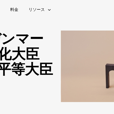
料金
リソース
がデンマー
化大臣
チケット販売
Queue-itの仕組み
ウェビナー(英語)
ブログ
Queue-itの特徴
公共部
Ebo
平等大臣
語)
金融機関
モニタリングとレポート
ROI計算ツール