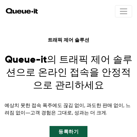
제품
트래픽 제어 솔루션
솔루션
Queue-it의 트래픽 제어 솔루
제품 개요
Queue-it의 원리
션으로 온라인 접속을 안정적
요금
사용자 경험
E커머스
으로 관리하세요
봇 및 악용 방지
티케팅
리소스
트래픽 제어와 인사이트
공공 부문
교육
예상치 못한 접속 폭주에도 끊김 없이, 과도한 판매 없이, 느
금융 서비스
개발자 페이지 (영어)
려짐 없이—고객 경험은 그대로, 성과는 더 크게.
개요
통신
백서 (영어)
고객의 리뷰 (영어)
대기실 갤러리 (영어)
제품 업데이트 (영어)
등록하기