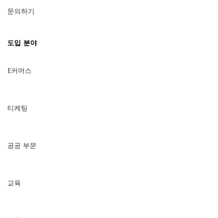
문의하기
도입 분야
E커머스
티케팅
공공 부문
교육