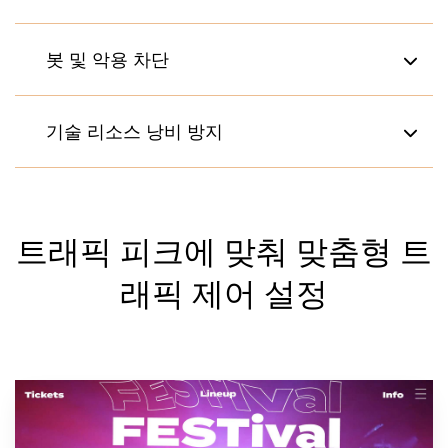
실망스러운 성능 문제를 해결하여 원활하고 질서
봇 및 악용 차단
있는 판매 및 등록 서비스로 전환
선입선출(FIFO, First-In-First-Out), 무작위 배정,
가상 대기실을 보안 체크포인트로 활용해 봇을 지
기술 리소스 낭비 방지
우선순위 지정 방식으로 공정한 액세스 보장
연, 차단, 검증
고객이 안심할 수 있도록 대기 순번, 예상 대기 시
'실시간 추첨' 방식의 무작위 배정 및 고유 방문자
원하는 속도로 방문자를 처리하여 스케일링 및 다
간 등 투명한 정보 제공
식별자를 사용하여 봇이 가진 속도 및 규모의 이점
운타임으로 인한 기하급수적 비용 증가 방지
제거
트래픽 피크에 맞춰 맞춤형 트
트래픽 흐름을 조정하고, 고객과 소통하고, 판매
사용자 경험에 대해 알아보기
최대 100개의 사용자 지정 트래픽 액세스 규칙으
진행 상황을 분석할 수 있는 Queue-it 플랫폼으로
래픽 제어 설정
로 필요에 맞게 봇을 처리하도록 맞춤 설정
이벤트 관리
연간 단 몇 차례만 발생하는 트래픽 폭증에 대비하
봇 및 악용 완화에 대해 알아보기
여 시스템 아키텍처를 재설계할 필요 없이 피크 트
래픽 처리