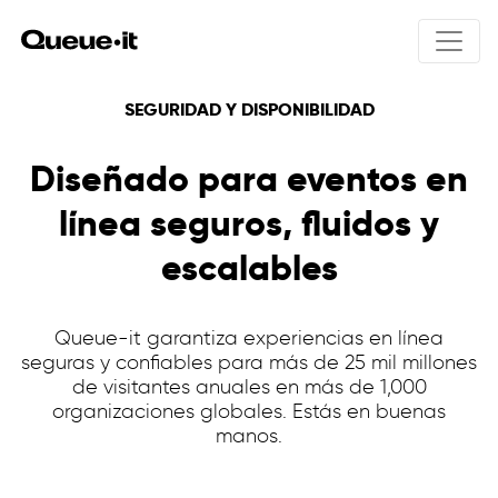
SEGURIDAD Y DISPONIBILIDAD
Producto
Diseñado para eventos en
Soluciones
línea seguros, fluidos y
Generalidades del producto
Cómo funciona Queue-it
Precio
escalables
Integraciones
Lanzamientos de productos
Experiencia de usuario
Entradas online
Recursos
Bots y abusos
Registros públicos
Queue-it garantiza experiencias en línea
Control del tráfico
seguras y confiables para más de 25 mil millones
Inscripciones educativas
Acceso solo por invitación
de visitantes anuales en más de 1,000
Interacción con visitantes
Seguridad y protección de datos
organizaciones globales. Estás en buenas
Galería sala de espera
manos.
Generalidades
Comercio online