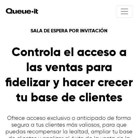
SALA DE ESPERA POR INVITACIÓN
Producto
Controla el acceso a
Soluciones
Generalidades del producto
las ventas para
Cómo funciona Queue-it
Precio
Integraciones
fidelizar y hacer crecer
Lanzamientos de productos
Experiencia de usuario
Entradas online
Recursos
Bots y abusos
tu base de clientes
Registros públicos
Control del tráfico
Inscripciones educativas
Acceso solo por invitación
Interacción con visitantes
Seguridad y protección de datos
Ofrece acceso exclusivo o anticipado de forma
Galería sala de espera
segura a tus clientes más valiosos, para que
Generalidades
Comercio online
puedas recompensar la lealtad, ampliar tu base