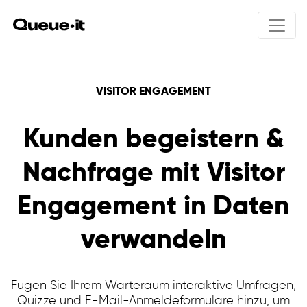
Produkt
VISITOR ENGAGEMENT
Lösungen
Kunden begeistern &
Produktübersicht
Wie funktioniert Queue-it
Preisgestaltung
Nachfrage mit Visitor
Integrations
Produkt-Drops
User experience
Online-Ticketverkauf
Ressourcen
Engagement in Daten
Bot schutz
Öffentliche Anmeldungen
Traffic control einblicke
Kursregistrierungen
verwandeln
Invite-only
Visitor Engagement
Sicherheit & Datenschutz
Warteraum galerie
Fügen Sie Ihrem Warteraum interaktive Umfragen,
Ecommerce
Quizze und E-Mail-Anmeldeformulare hinzu, um