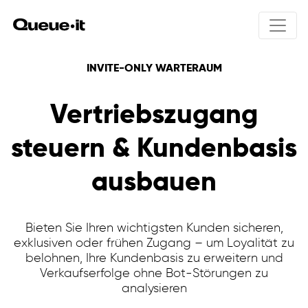
INVITE-ONLY WARTERAUM
Produkt
Vertriebszugang
Lösungen
steuern & Kundenbasis
Produktübersicht
Wie funktioniert Queue-it
Preisgestaltung
Integrations
ausbauen
Produkt-Drops
User experience
Online-Ticketverkauf
Ressourcen
Bot schutz
Öffentliche Anmeldungen
Traffic control einblicke
Kursregistrierungen
Bieten Sie Ihren wichtigsten Kunden sicheren,
Invite-only
Visitor Engagement
exklusiven oder frühen Zugang – um Loyalität zu
Sicherheit & Datenschutz
belohnen, Ihre Kundenbasis zu erweitern und
Warteraum galerie
Verkaufserfolge ohne Bot-Störungen zu
analysieren
Ecommerce